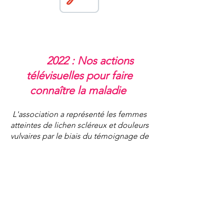
2022 : Nos actions
télévisuelles pour faire
connaître la maladie
L'association a représenté les femmes
atteintes de lichen scléreux et douleurs
vulvaires par le biais du témoignage de
Laëtitia dans l'émission de France 2 "ça
commence aujourd'hui" ainsi que sur
France 5 "le Mag de la santé". Nous
avons reçu de nombreux messages de
soutien, de dons, de personnes nous
posant des questions et même des
remerciements pour avoir osé parler