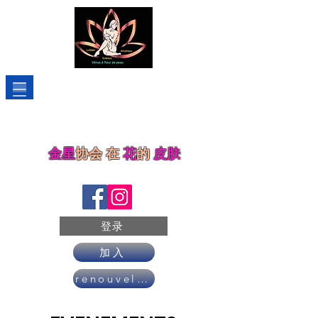
金星
协会
在
花
的
皮肤
登录
加入
renouveler son adhésion