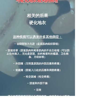
与硬化地衣相关的病理
相关的后果
硬化地衣
这种疾病可以诱发许多其他病症：
- 会阴部张力亢进（盆底肌肉组织挛缩）
- 阴道痉挛（阴道肌肉和尾骨肌肉的不自主收缩（可以防
止任何插入，无论是阴茎、妇科检查时的窥器、卫生棉
条、月经杯等）
- 外阴痛（无明显原因的外阴压痛和疼痛）
- 前庭痛（阴道入口处的压痛和局部疼痛）
- 性交困难（性交疼痛）
- 阴道和外阴干燥
- 沮丧
- 硬化性苔藓病变可退化为癌性病变，这就是为什么即使
外阴癌仍然很少见，定期监测和连续治疗也很重要的原
因。