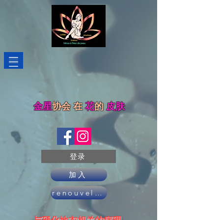
金星
协会
在
花
的
皮肤
登录
加入
renouveler son adhésion