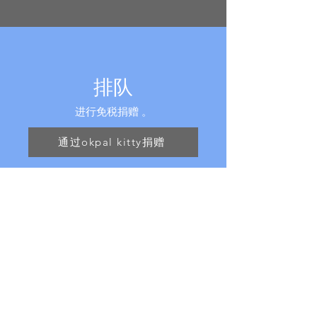
排队
进行免税捐赠 。
通过okpal kitty捐赠
成为会员
加入