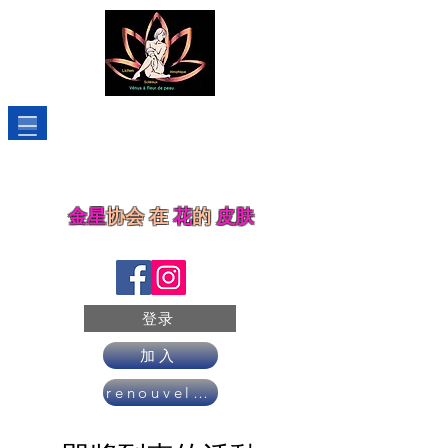
金星
协会
在
花
的
皮肤
登录
加入
renouveler son adhésion