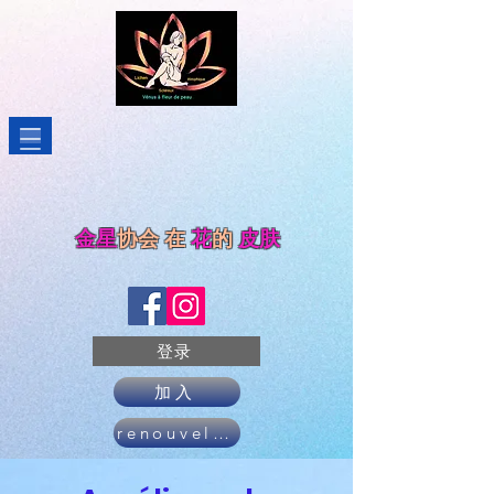
金星
协会
在
花
的
皮肤
登录
加入
renouveler son adhésion