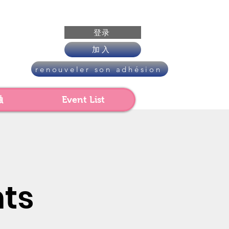
登录
加入
renouveler son adhésion
触
Event List
ts