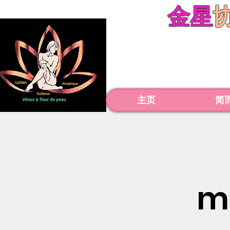
金星
主页
简
m