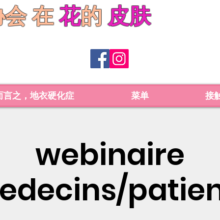
协会
在
花
的
皮肤
而言之，地衣硬化症
菜单
接
webinaire
edecins/patien